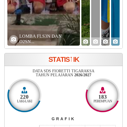
LOMBA FLS3N DAN
O2SN...
S
T
A
T
I
S
T
I
K
DATA SDS FIORETTI TIGARAKSA
TAHUN PELAJARAN
2026/2027
220
183
LAKI-LAKI
PEREMPUAN
SDS FIORETTI TIGARAKSA
SDS FIORETTI TIGARAKSA
SDS FIORETTI TIGARAKSA
Grafik
GRAFIK
Bar chart with 3 bars.