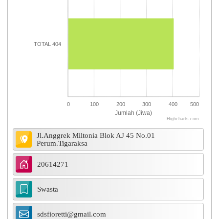
TOTAL 404
0
100
200
300
400
500
Jumlah (Jiwa)
Highcharts.com
End of interactive chart.
Jl.Anggrek Miltonia Blok AJ 45 No.01
Perum.Tigaraksa
20614271
Swasta
sdsfioretti@gmail.com