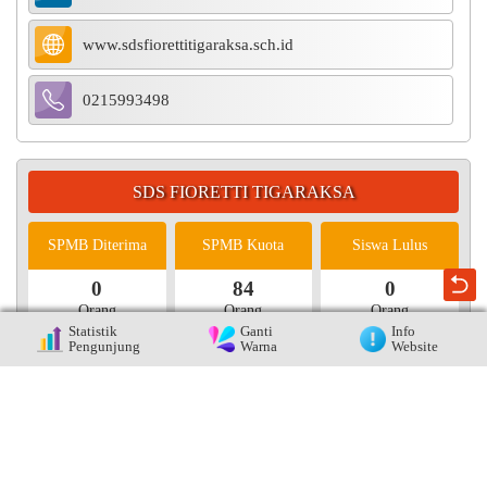
www.sdsfiorettitigaraksa.sch.id
0215993498
SDS FIORETTI TIGARAKSA
SPMB Diterima
SPMB Kuota
Siswa Lulus
0
84
0
Orang
Orang
Orang
Statistik
Ganti
Info
Pengunjung
Warna
Website
Alumni
Kelas Aktif
Siswa Aktif
131
16
404
Orang
Orang
Orang
Online