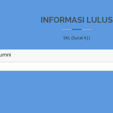
INFORMASI LULUS
SKL (
Sura
|
)
umni